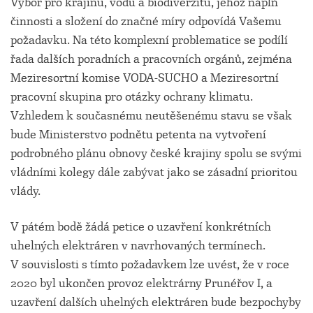
Výbor pro krajinu, vodu a biodiverzitu, jehož náplň
činnosti a složení do značné míry odpovídá Vašemu
požadavku. Na této komplexní problematice se podílí
řada dalších poradních a pracovních orgánů, zejména
Meziresortní komise VODA-SUCHO a Meziresortní
pracovní skupina pro otázky ochrany klimatu.
Vzhledem k současnému neutěšenému stavu se však
bude Ministerstvo podnětu petenta na vytvoření
podrobného plánu obnovy české krajiny spolu se svými
vládními kolegy dále zabývat jako se zásadní prioritou
vlády.
V pátém bodě žádá petice o uzavření konkrétních
uhelných elektráren v navrhovaných termínech.
V souvislosti s tímto požadavkem lze uvést, že v roce
2020 byl ukončen provoz elektrárny Prunéřov I, a
uzavření dalších uhelných elektráren bude bezpochyby