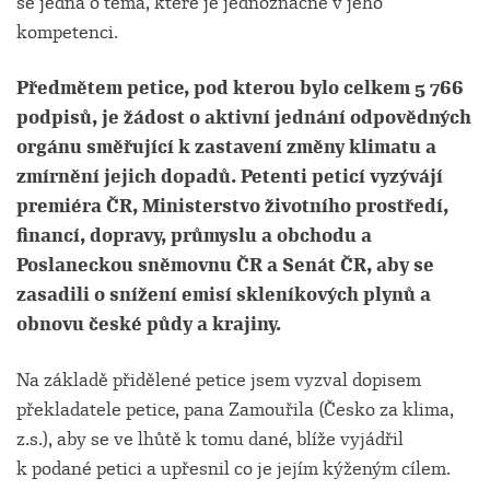
se jedná o téma, které je jednoznačně v jeho
kompetenci.
Předmětem petice, pod kterou bylo celkem 5 766
podpisů, je
žádost o aktivní jednání odpovědných
orgánu směřující k zastavení změny klimatu a
zmírnění jejich dopadů. Petenti peticí vyzývájí
premiéra ČR, Ministerstvo životního prostředí,
financí, dopravy, průmyslu a obchodu a
Poslaneckou sněmovnu ČR a Senát ČR, aby se
zasadili o snížení emisí skleníkových plynů a
obnovu české půdy a krajiny.
Na základě přidělené petice jsem vyzval dopisem
překladatele petice, pana Zamouřila (Česko za klima,
z.s.), aby se ve lhůtě k tomu dané, blíže vyjádřil
k podané petici a upřesnil co je jejím kýženým cílem.