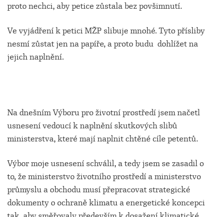
proto nechci, aby petice zůstala bez povšimnutí.
Ve vyjádření k petici MŽP slibuje mnohé. Tyto přísliby
nesmí zůstat jen na papíře, a proto budu dohlížet na
jejich naplnění.
Na dnešním Výboru pro životní prostředí jsem načetl
usnesení vedoucí k naplnění skutkových slibů
ministerstva, které mají naplnit chtěné cíle petentů.
Výbor moje usnesení schválil, a tedy jsem se zasadil o
to, že ministerstvo životního prostředí a ministerstvo
průmyslu a obchodu musí přepracovat strategické
dokumenty o ochraně klimatu a energetické koncepci
tak, aby směřovaly především k dosažení klimatické