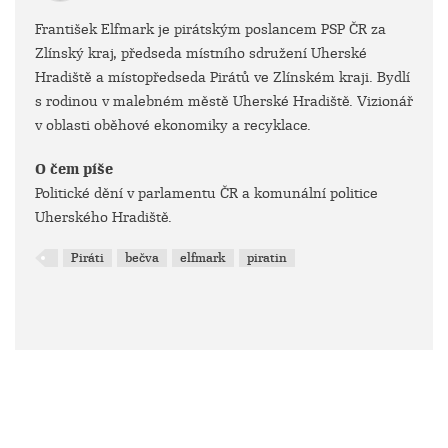
František Elfmark je pirátským poslancem PSP ČR za
Zlínský kraj, předseda místního sdružení Uherské
Hradiště a místopředseda Pirátů ve Zlínském kraji. Bydlí
s rodinou v malebném městě Uherské Hradiště. Vizionář
v oblasti oběhové ekonomiky a recyklace.
O čem píše
Politické dění v parlamentu ČR a komunální politice
Uherského Hradiště.
Piráti
bečva
elfmark
piratin