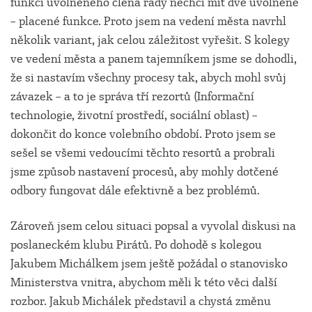
funkci uvolněného člena rady nechci mít dvě uvolněné
– placené funkce. Proto jsem na vedení města navrhl
několik variant, jak celou záležitost vyřešit. S kolegy
ve vedení města a panem tajemníkem jsme se dohodli,
že si nastavím všechny procesy tak, abych mohl svůj
závazek – a to je správa tří rezortů (Informační
technologie, životní prostředí, sociální oblast) –
dokončit do konce volebního období. Proto jsem se
sešel se všemi vedoucími těchto resortů a probrali
jsme způsob nastavení procesů, aby mohly dotčené
odbory fungovat dále efektivně a bez problémů.
Zároveň jsem celou situaci popsal a vyvolal diskusi na
poslaneckém klubu Pirátů. Po dohodě s kolegou
Jakubem Michálkem jsem ještě požádal o stanovisko
Ministerstva vnitra, abychom měli k této věci další
rozbor. Jakub Michálek představil a chystá změnu