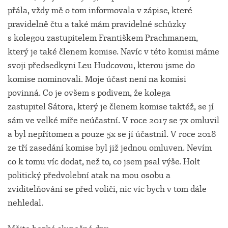
přála, vždy mě o tom informovala v zápise, které
pravidelně čtu a také mám pravidelné schůzky
s kolegou zastupitelem Františkem Prachmanem,
který je také členem komise. Navíc v této komisi máme
svoji předsedkyni Leu Hudcovou, kterou jsme do
komise nominovali. Moje účast není na komisi
povinná. Co je ovšem s podivem, že kolega
zastupitel Sátora, který je členem komise taktéž, se jí
sám ve velké míře neúčastní. V roce 2017 se 7x omluvil
a byl nepřítomen a pouze 5x se jí účastnil. V roce 2018
ze tří zasedání komise byl již jednou omluven. Nevím
co k tomu víc dodat, než to, co jsem psal výše. Holt
politický předvolební atak na mou osobu a
zviditelňování se před voliči, nic víc bych v tom dále
nehledal.