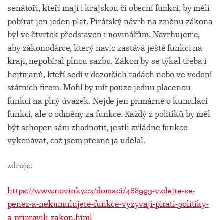
senátoři, kteří mají i krajskou či obecní funkci, by měli
pobírat jen jeden plat. Pirátský návrh na změnu zákona
byl ve čtvrtek představen i novinářům. Navrhujeme,
aby zákonodárce, který navíc zastává ještě funkci na
kraji, nepobíral plnou sazbu. Zákon by se týkal třeba i
hejtmanů, kteří sedí v dozorčích radách nebo ve vedení
státních firem. Mohl by mít pouze jednu placenou
funkci na plný úvazek. Nejde jen primárně o kumulací
funkcí, ale o odměny za funkce. Každý z politiků by měl
být schopen sám zhodnotit, jestli zvládne funkce
vykonávat, což jsem přesně já udělal.
zdroje:
https://www.novinky.cz/domaci/468993-vzdejte-se-
penez-a-nekumulujete-funkce-vyzyvaji-pirati-politiky-
a-pripravili-zakon.html