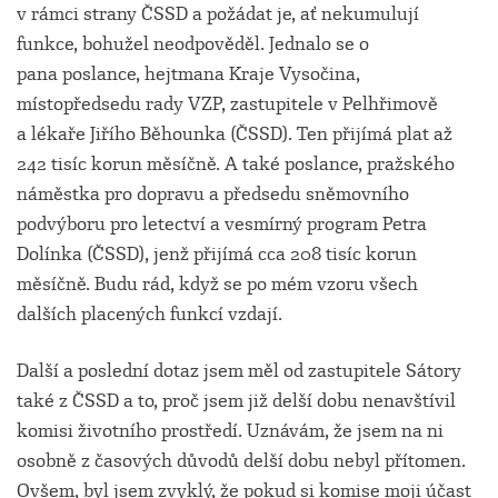
v rámci strany ČSSD a požádat je, ať nekumulují
funkce, bohužel neodpověděl. Jednalo se o
pana poslance, hejtmana Kraje Vysočina,
místopředsedu rady VZP, zastupitele v Pelhřimově
a lékaře Jiřího Běhounka (ČSSD). Ten přijímá plat až
242 tisíc korun měsíčně. A také poslance, pražského
náměstka pro dopravu a předsedu sněmovního
podvýboru pro letectví a vesmírný program Petra
Dolínka (ČSSD), jenž přijímá cca 208 tisíc korun
měsíčně. Budu rád, když se po mém vzoru všech
dalších placených funkcí vzdají.
Další a poslední dotaz jsem měl od zastupitele Sátory
také z ČSSD a to, proč jsem již delší dobu nenavštívil
komisi životního prostředí. Uznávám, že jsem na ni
osobně z časových důvodů delší dobu nebyl přítomen.
Ovšem, byl jsem zvyklý, že pokud si komise moji účast