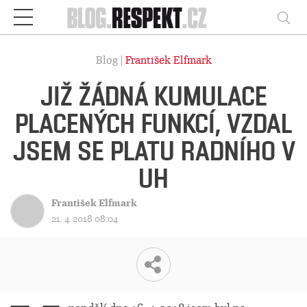
Respekt
Vy
Blog |
František Elfmark
JIŽ ŽÁDNÁ KUMULACE
PLACENÝCH FUNKCÍ, VZDAL
JSEM SE PLATU RADNÍHO V
UH
František Elfmark
21. 4. 2018 08:04