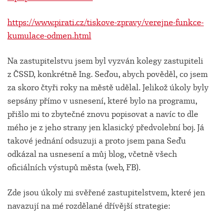
https://www.pirati.cz/tiskove-zpravy/verejne-funkce-
kumulace-odmen.html
Na zastupitelstvu jsem byl vyzván kolegy zastupiteli
z ČSSD, konkrétně Ing. Seďou, abych pověděl, co jsem
za skoro čtyři roky na městě udělal. Jelikož úkoly byly
sepsány přímo v usnesení, které bylo na programu,
přišlo mi to zbytečné znovu popisovat a navíc to dle
mého je z jeho strany jen klasický předvolební boj. Já
takové jednání odsuzuji a proto jsem pana Seďu
odkázal na usnesení a můj blog, včetně všech
oficiálních výstupů města (web, FB).
Zde jsou úkoly mi svěřené zastupitelstvem, které jen
navazují na mé rozdělané dřívější strategie: