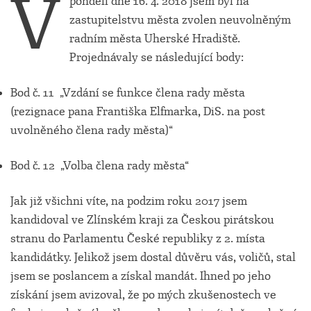
V
pondělí dne 16. 4. 2018 jsem byl na
zastupitelstvu města zvolen neuvolněným
radním města Uherské Hradiště.
Projednávaly se následující body:
Bod č. 11 „Vzdání se funkce člena rady města
(rezignace pana Františka Elfmarka, DiS. na post
uvolněného člena rady města)“
Bod č. 12 „Volba člena rady města“
Jak již všichni víte, na podzim roku 2017 jsem
kandidoval ve Zlínském kraji za Českou pirátskou
stranu do Parlamentu České republiky z 2. místa
kandidátky. Jelikož jsem dostal důvěru vás, voličů, stal
jsem se poslancem a získal mandát. Ihned po jeho
získání jsem avizoval, že po mých zkušenostech ve