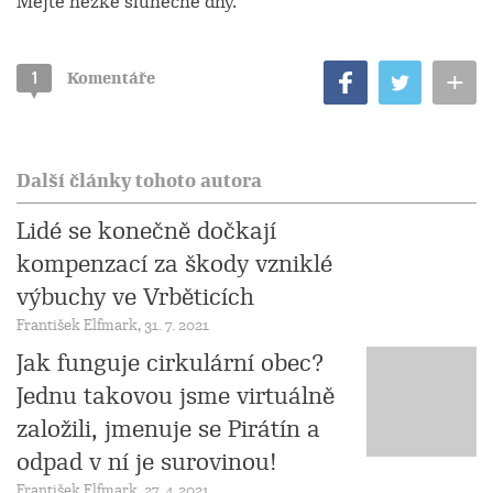
Mějte hezké slunečné dny.
+
1
Komentáře
Další články tohoto autora
Lidé se konečně dočkají
kompenzací za škody vzniklé
výbuchy ve Vrběticích
František Elfmark, 31. 7. 2021
Jak funguje cirkulární obec?
Jednu takovou jsme virtuálně
založili, jmenuje se Pirátín a
odpad v ní je surovinou!
František Elfmark, 27. 4. 2021